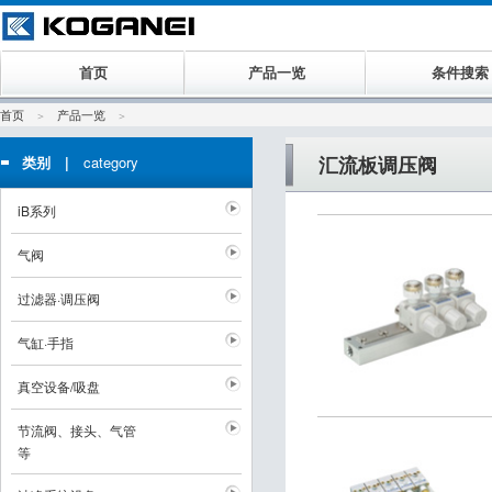
首页
产品一览
条件搜索
首页
产品一览
汇流板调压阀
类别 |
category
iB系列
气阀
过滤器·调压阀
气缸·手指
真空设备/吸盘
节流阀、接头、气管
等