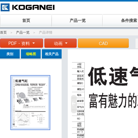
首页
产品一览
条件搜索
首页
产品一览
产品详情
PDF・资料
动画
CAD
类别
缩略图
相关产品