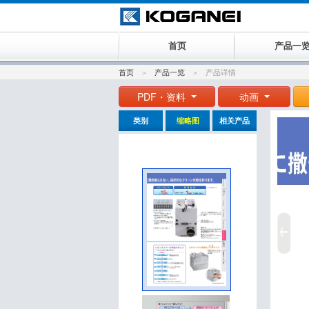
首页
产品一
首页
产品一览
产品详情
PDF・资料
动画
类别
缩略图
相关产品