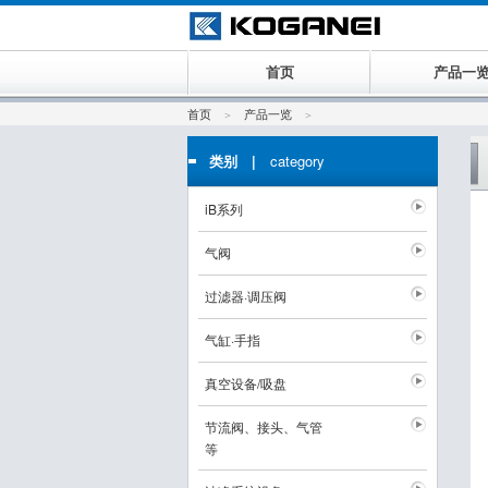
首页
产品一
首页
产品一览
类别 |
category
iB系列
气阀
过滤器·调压阀
气缸·手指
真空设备/吸盘
节流阀、接头、气管
等