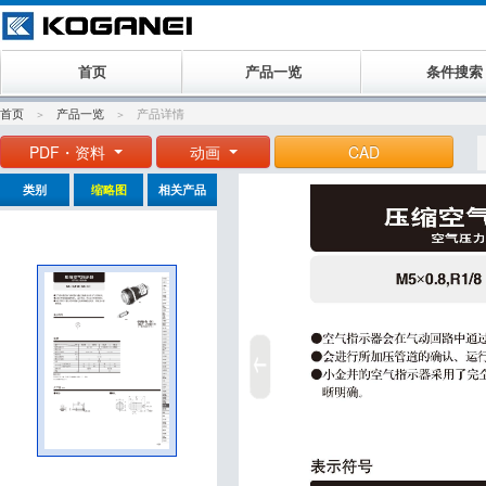
首页
产品一览
条件搜索
首页
产品一览
产品详情
PDF・资料
动画
CAD
类别
缩略图
相关产品