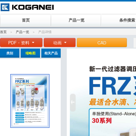
首页
产品一览
条件搜索
首页
产品一览
产品详情
PDF・资料
动画
CAD
类别
缩略图
相关产品