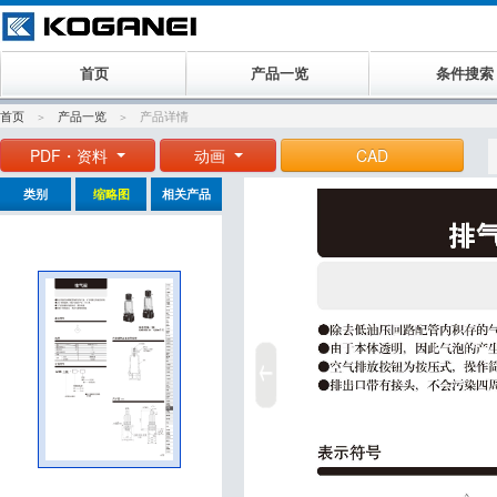
首页
产品一览
条件搜索
首页
产品一览
产品详情
PDF・资料
动画
CAD
类别
缩略图
相关产品