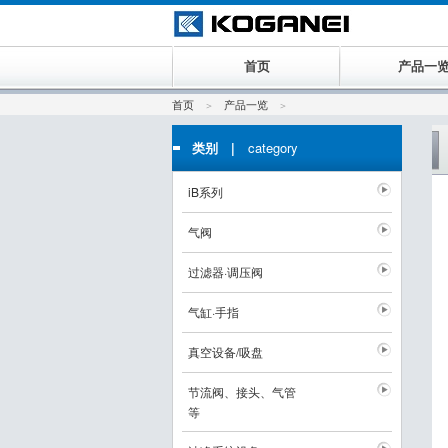
首页
产品一
首页
产品一览
类别 |
category
iB系列
气阀
过滤器·调压阀
气缸·手指
真空设备/吸盘
节流阀、接头、气管
等