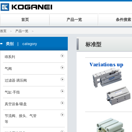
首页
产品一览
条件搜索
首页
产品一览
标准型
类别 |
category
iB系列
气阀
过滤器·调压阀
气缸·手指
真空设备/吸盘
节流阀、接头、气管
等