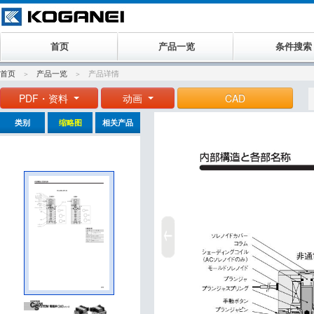
首页
产品一览
条件搜索
首页
产品一览
产品详情
PDF・资料
动画
CAD
类别
缩略图
相关产品