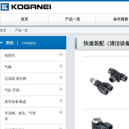
首页
产品一览
条件搜索
首页
产品一览
快速装配（清洁设
类别 |
category
iB系列
气阀
过滤器·调压阀
气缸·手指
真空设备/吸盘
节流阀、接头、气管
等