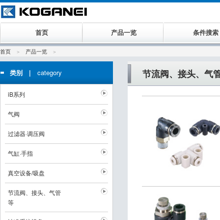
首页
产品一览
条件搜索
首页
产品一览
节流阀、接头、气
类别 |
category
iB系列
气阀
过滤器·调压阀
气缸·手指
真空设备/吸盘
节流阀、接头、气管
等